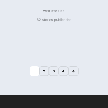
WEB STORIES
62 stories publicadas
1
2
3
4
→