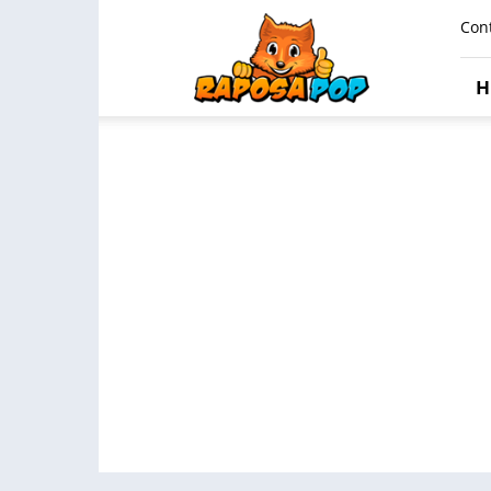
Raposa
Con
Pop
H