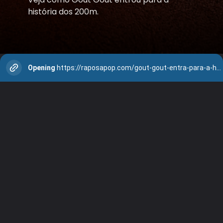
história dos 200m.
Opening
https://raposapop.com/gout-gout-entra-para-a-historia-com-marca-incrivel-nos-200-metros/