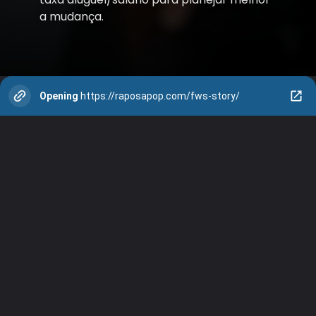
a mudança.
Opening
https://raposapop.com/fws-story/