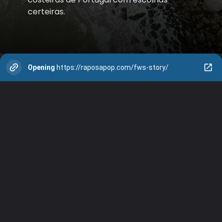
certeiras.
Opening
https://raposapop.com/fws-story/