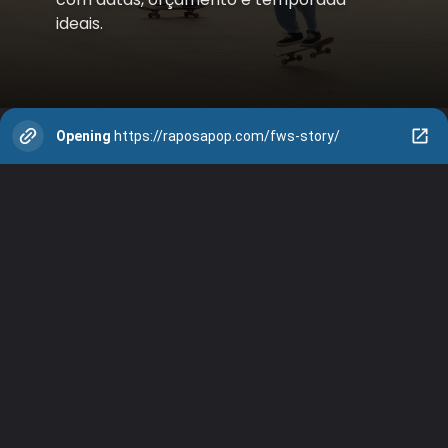
ideais.
Opening
https://raposapop.com/fws-story/