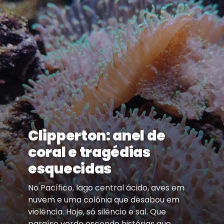
Clipperton: anel de
coral e tragédias
esquecidas
No Pacífico, lago central ácido, aves em
nuvem e uma colônia que desabou em
violência. Hoje, só silêncio e sal. Que
paraíso verde esconde histórias que