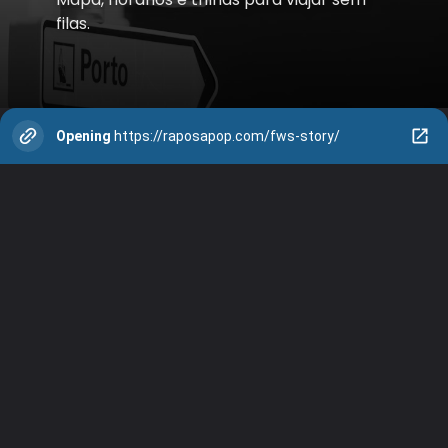
filas.
Opening
https://raposapop.com/fws-story/