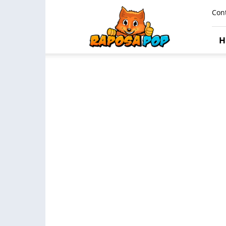
Raposa
Con
Pop
H