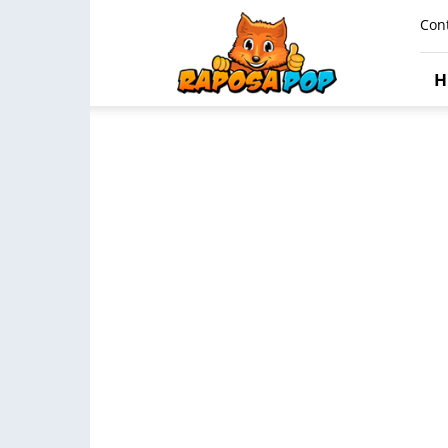
Raposa
Con
Pop
H