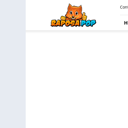
Raposa
Con
Pop
H