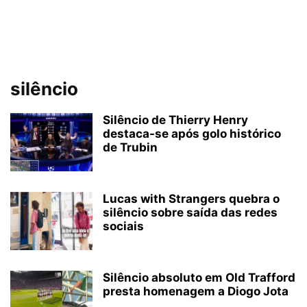
silêncio
Silêncio de Thierry Henry
destaca-se após golo histórico
de Trubin
Lucas with Strangers quebra o
silêncio sobre saída das redes
sociais
Silêncio absoluto em Old Trafford
presta homenagem a Diogo Jota