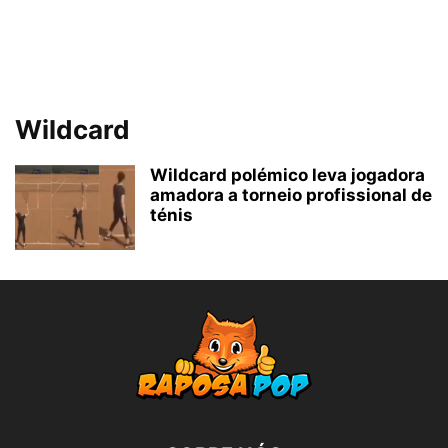
Wildcard
Wildcard polémico leva jogadora
amadora a torneio profissional de
ténis