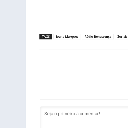
TAGS
Joana Marques
Rádio Renascença
Zorlak
Facebook
PARTILHA