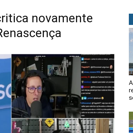
ritica novamente
 Renascença
A
r
s