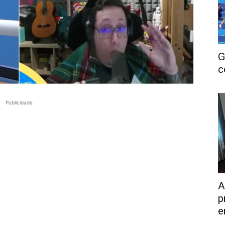
G
c
Publicidade
A
p
e