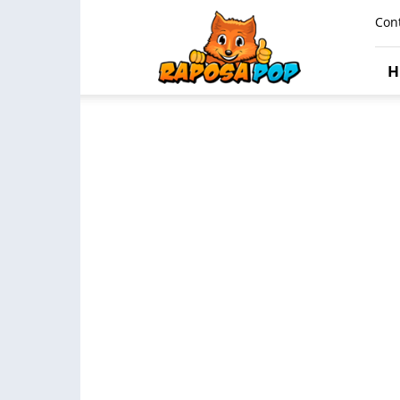
Raposa
Con
Pop
H