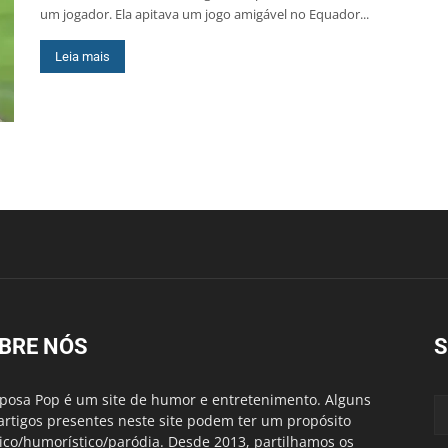
um jogador. Ela apitava um jogo amigável no Equador...
Leia mais
BRE NÓS
S
posa Pop é um site de humor e entretenimento. Alguns
artigos presentes neste site podem ter um propósito
rico/humorístico/paródia. Desde 2013, partilhamos os