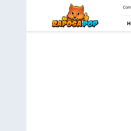
Raposa
Con
Pop
H