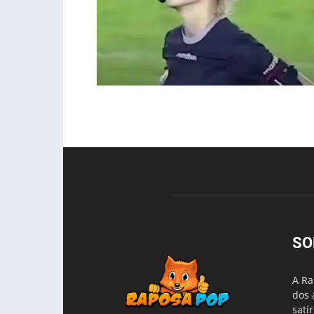
SO
A Ra
dos 
satí