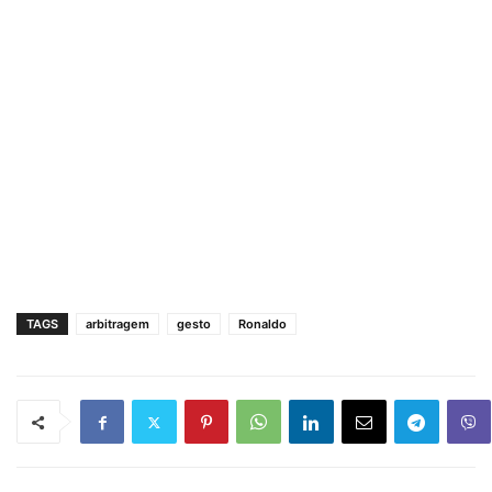
TAGS
arbitragem
gesto
Ronaldo