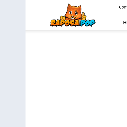
Raposa
Con
Pop
H