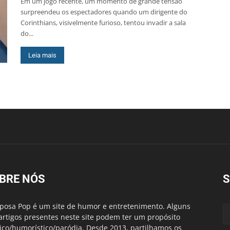
Em um jogo recente, um momento de grande tensão
surpreendeu os espectadores quando um dirigente do
Corinthians, visivelmente furioso, tentou invadir a sala
do...
Leia mais
BRE NÓS
S
posa Pop é um site de humor e entretenimento. Alguns
artigos presentes neste site podem ter um propósito
rico/humorístico/paródia. Desde 2013, partilhamos os