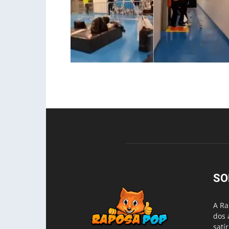
SO
A Ra
dos 
satí