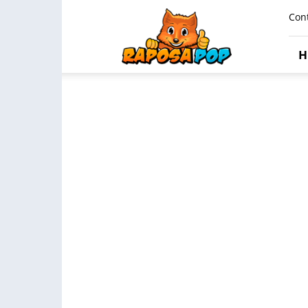
Raposa
Con
Pop
H