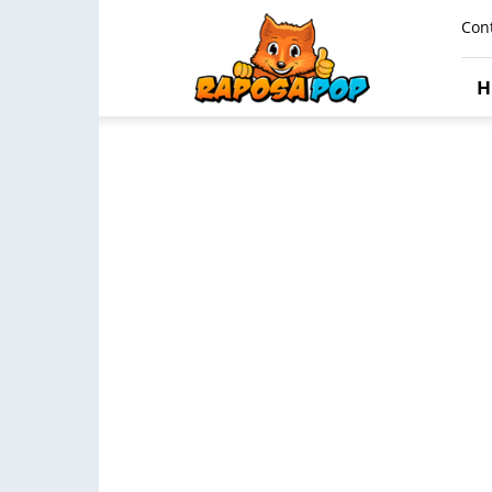
Raposa
Con
Pop
H