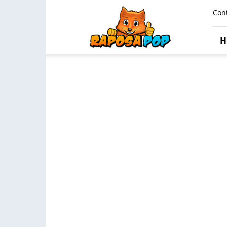
Raposa
Con
Pop
H