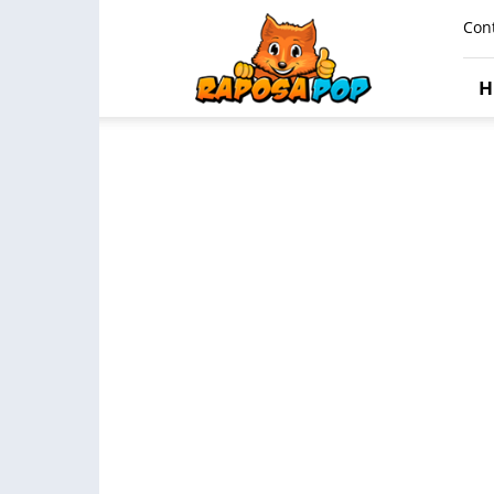
Raposa
Con
Pop
H