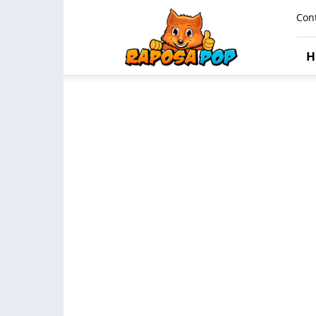
Raposa
Con
Pop
H