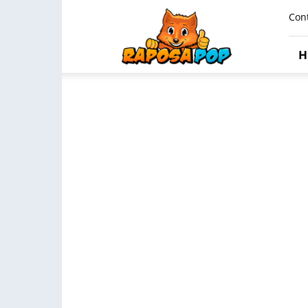
Raposa
Con
Pop
H