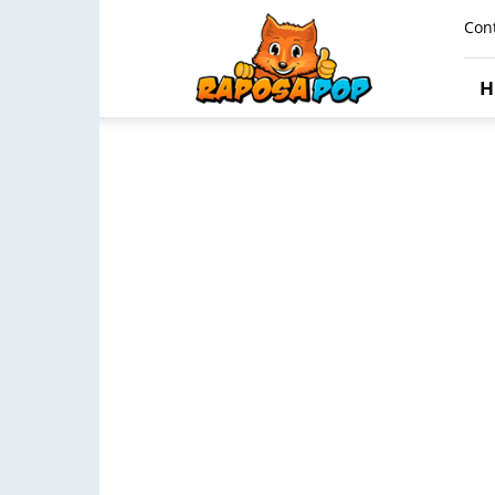
Raposa
Con
Pop
H