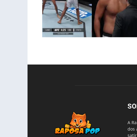
SO
A Ra
dos 
satí