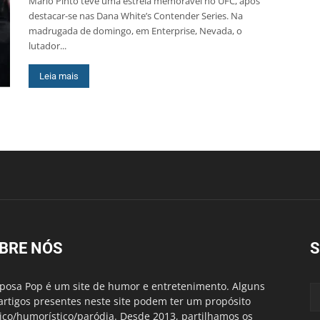
Mário Pinto teve uma estreia memorável no UFC, após
destacar-se nas Dana White’s Contender Series. Na
madrugada de domingo, em Enterprise, Nevada, o
lutador...
Leia mais
BRE NÓS
S
posa Pop é um site de humor e entretenimento. Alguns
artigos presentes neste site podem ter um propósito
rico/humorístico/paródia. Desde 2013, partilhamos os