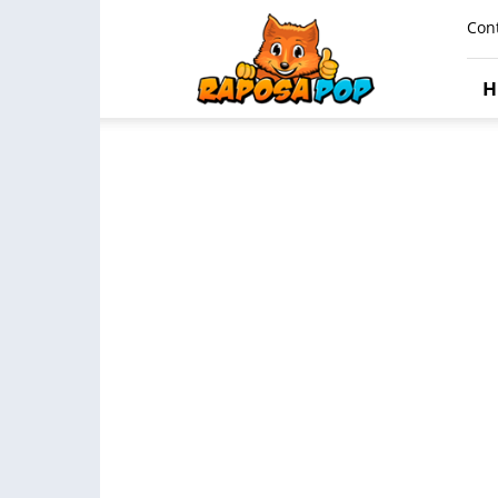
Raposa
Con
Pop
H