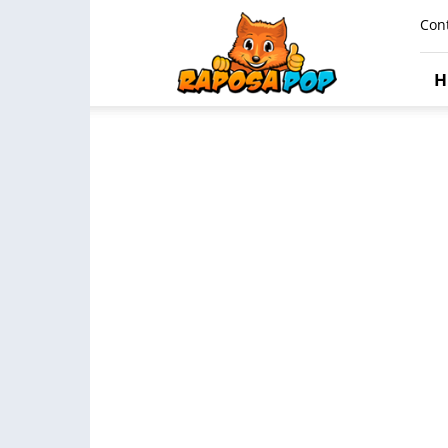
Raposa
Con
Pop
H