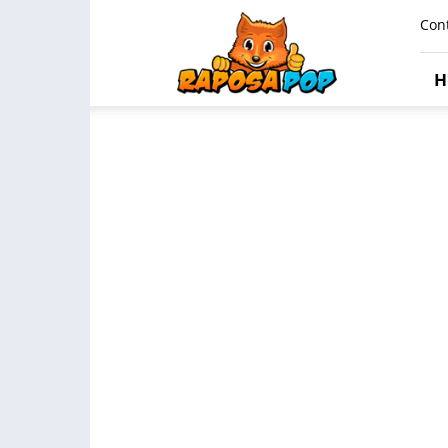
Raposa
Con
Pop
H