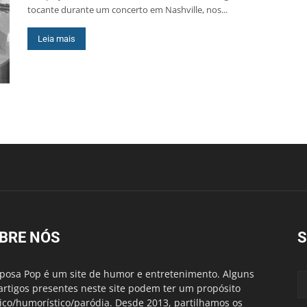
tocante durante um concerto em Nashville, nos...
Leia mais
BRE NÓS
S
posa Pop é um site de humor e entretenimento. Alguns
artigos presentes neste site podem ter um propósito
rico/humorístico/paródia. Desde 2013, partilhamos os