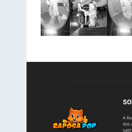
SO
A Ra
dos 
satí