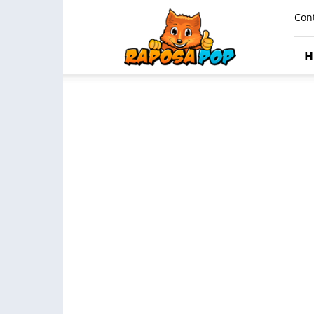
Raposa
Con
Pop
H