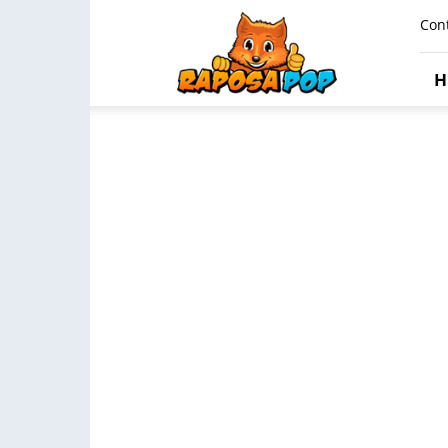
Raposa
Con
Pop
H