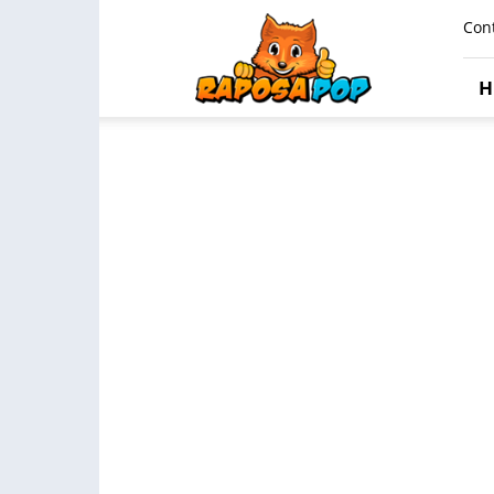
Raposa
Con
Pop
H