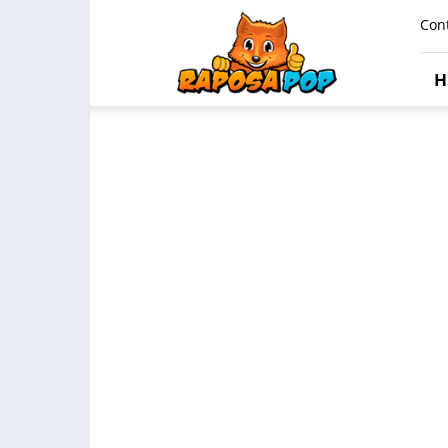
Raposa
Con
Pop
H