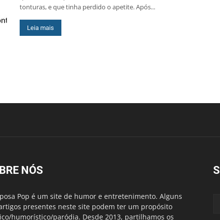
tonturas, e que tinha perdido o apetite. Após...
Leia mais
BRE NÓS
S
posa Pop é um site de humor e entretenimento. Alguns
artigos presentes neste site podem ter um propósito
rico/humorístico/paródia. Desde 2013, partilhamos os