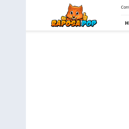
Raposa
Con
Pop
H