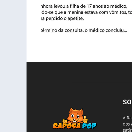
SO
A Ra
dos 
satí