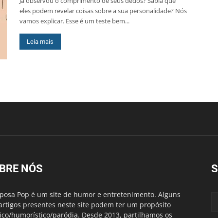
Já observou o comprimento de seus dedos? Sabia que
eles podem revelar coisas sobre a sua personalidade? Nós
vamos explicar. Esse é um teste bem...
Leia mais
BRE NÓS
S
posa Pop é um site de humor e entretenimento. Alguns
artigos presentes neste site podem ter um propósito
rico/humorístico/paródia. Desde 2013, partilhamos os