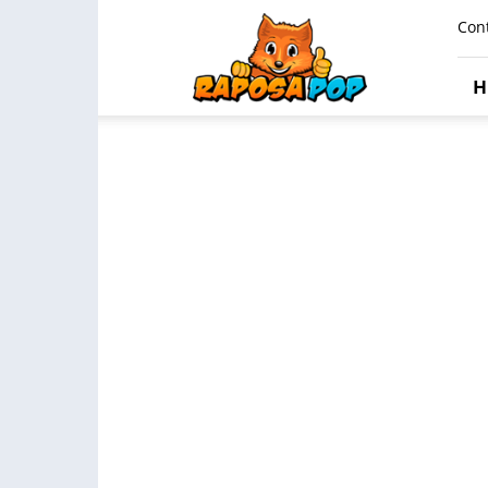
Raposa
Con
Pop
H