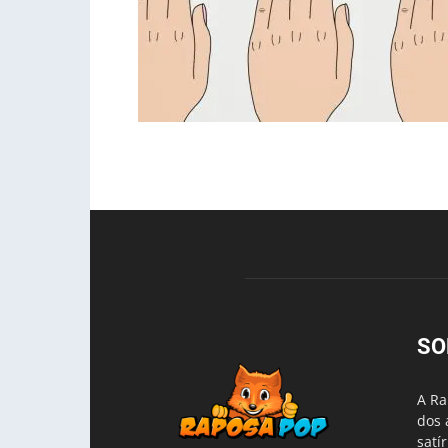
SO
A Ra
dos 
satí