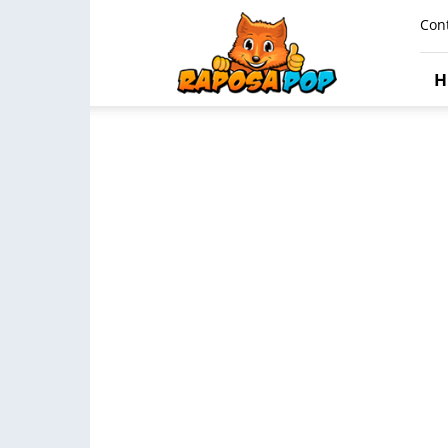
Raposa
Con
Pop
H