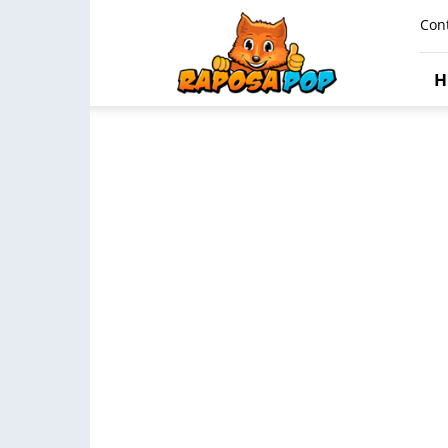
Raposa
Con
Pop
H