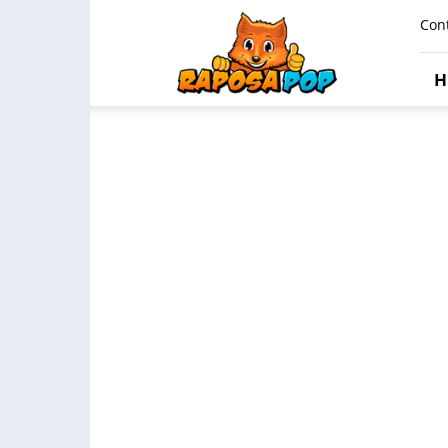
Raposa
Con
Pop
H