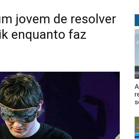
um jovem de resolver
ik enquanto faz
A
r
s