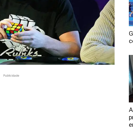
G
c
Publicidade
A
p
e