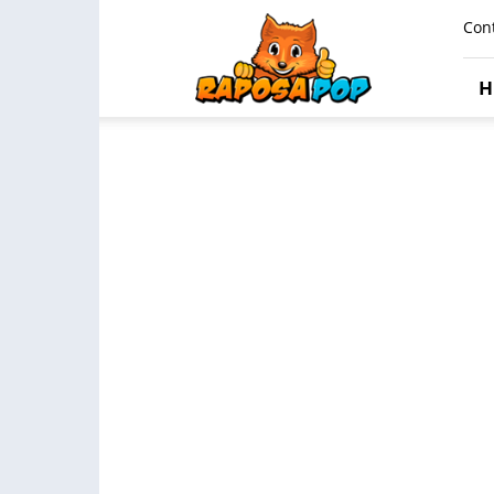
Raposa
Con
Pop
H