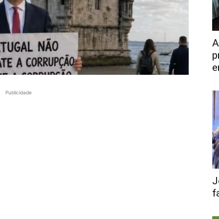
A
p
e
Publicidade
J
f