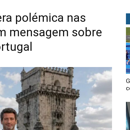
era polémica nas
com mensagem sobre
rtugal
G
c