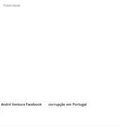
Publicidade
André Ventura Facebook
corrupção em Portugal
X
Pinterest
WhatsApp
Linkedin