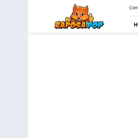
Raposa
Con
Pop
H