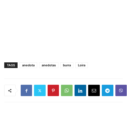
TAGS
anedota
anedotas
burra
Loira