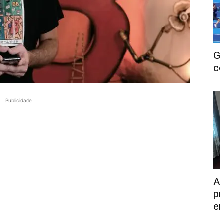
G
c
Publicidade
A
p
e