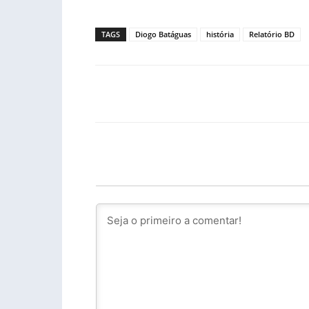
TAGS
Diogo Batáguas
história
Relatório BD
Facebook
PARTILHA