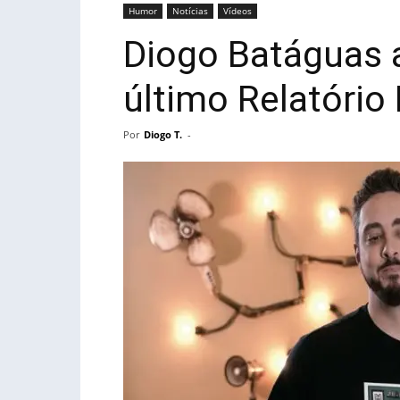
Humor
Notícias
Vídeos
Diogo Batáguas 
último Relatório 
Por
Diogo T.
-