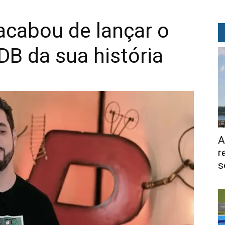
acabou de lançar o
DB da sua história
A
r
s