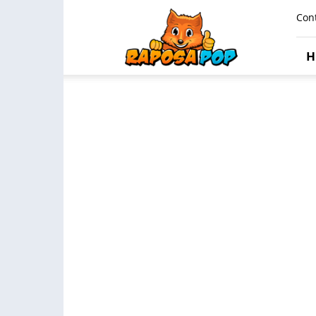
Raposa
Con
Pop
H