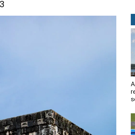
53
A
r
s