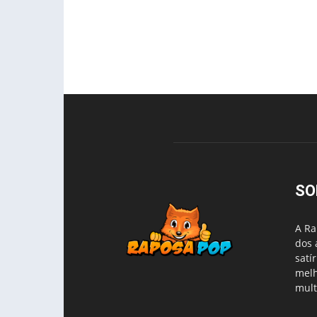
SO
A Ra
dos 
satí
melh
mult