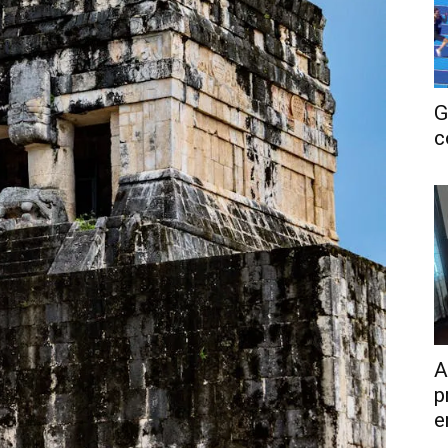
G
c
A
p
e