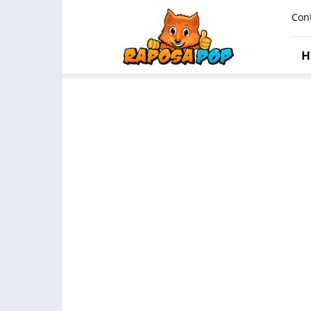
Raposa
Con
Pop
H