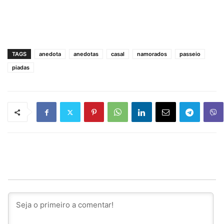
TAGS
anedota
anedotas
casal
namorados
passeio
piadas