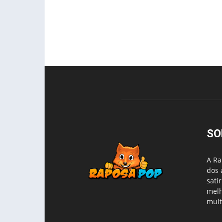
SO
A Ra
dos 
satí
melh
mult