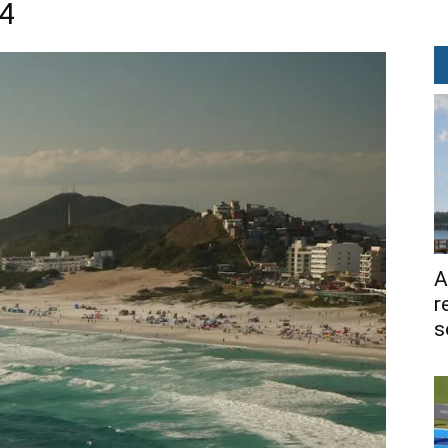
84
A
r
s