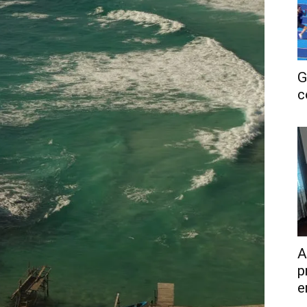
G
c
A
p
e