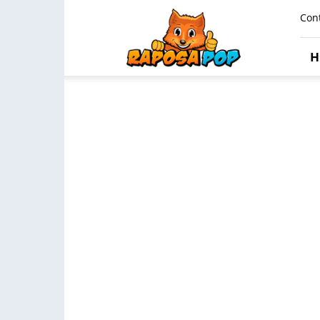
Raposa
Con
Pop
H