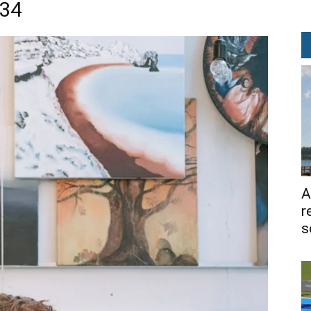
634
A
r
s