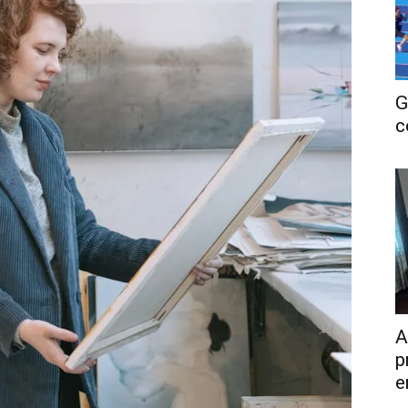
G
c
A
p
e