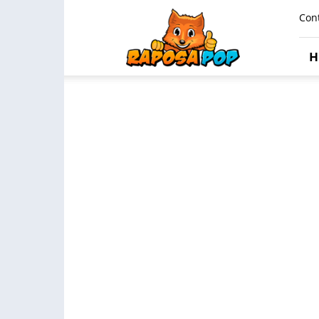
Raposa
Con
Pop
H