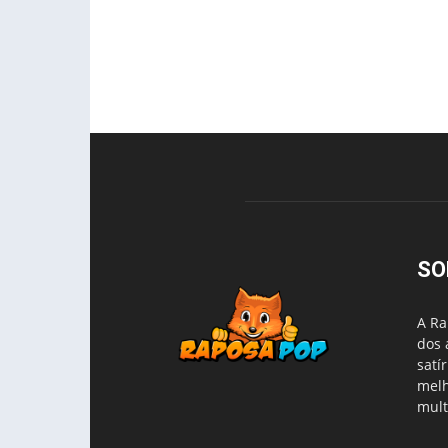
SO
A Ra
dos 
satí
melh
mult