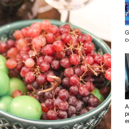
G
c
A
p
e