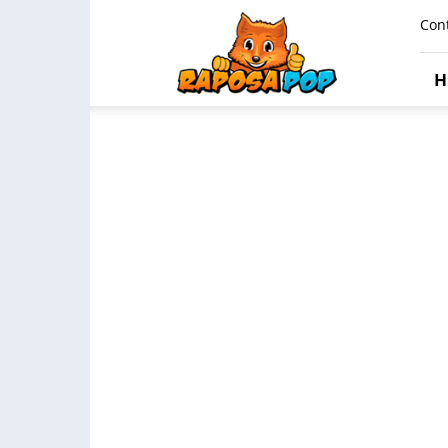
Raposa
Con
Pop
H