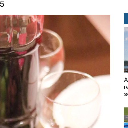
25
A
r
s