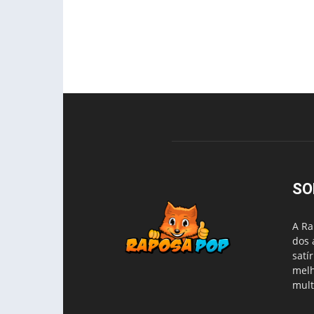
SO
A Ra
dos 
satí
melh
mult