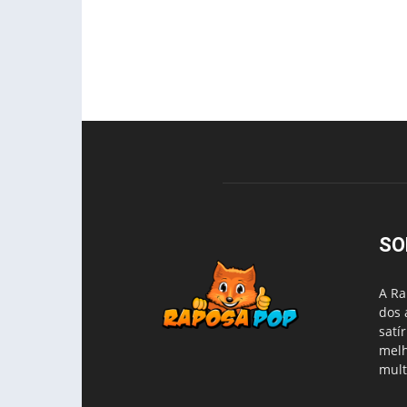
SO
A Ra
dos 
satí
melh
mult