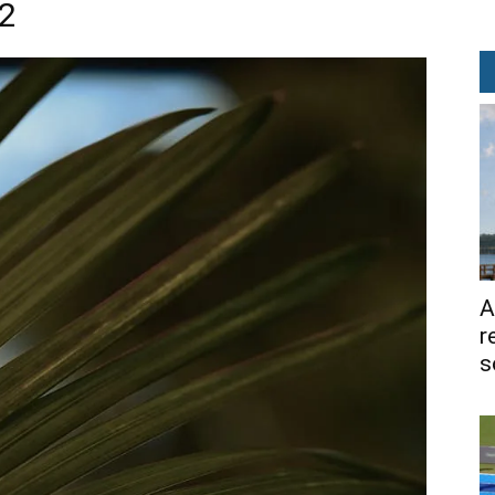
42
A
r
s