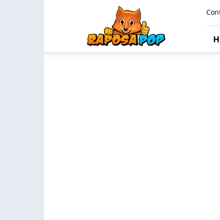
Raposa
Con
Pop
H