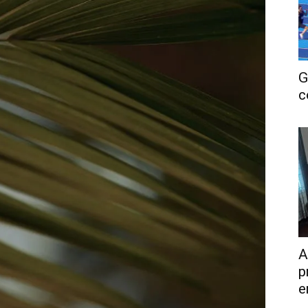
G
c
A
p
e