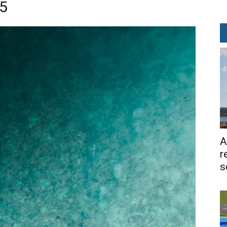
75
A
r
s