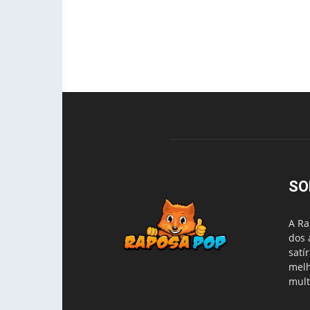
SO
A Ra
dos 
satí
melh
mult