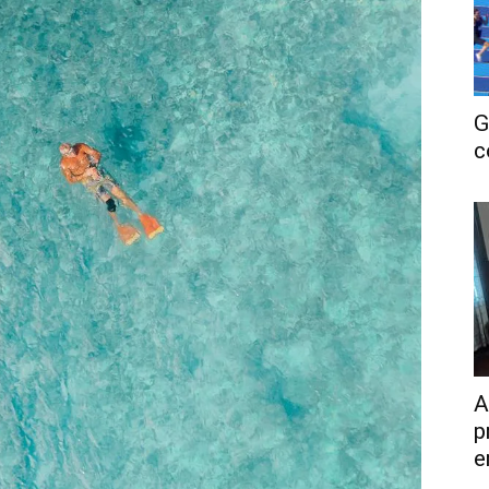
G
c
A
p
e