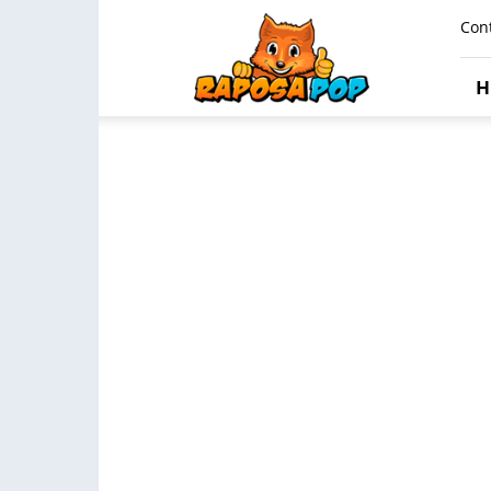
Raposa
Con
Pop
H