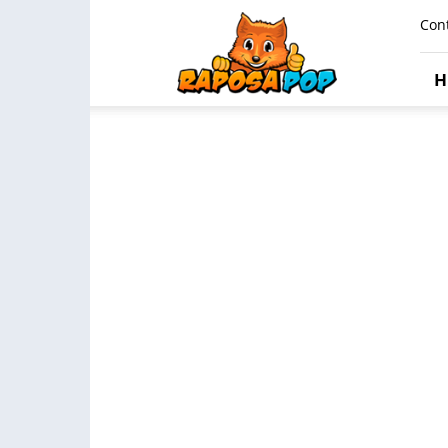
Raposa
Con
Pop
H