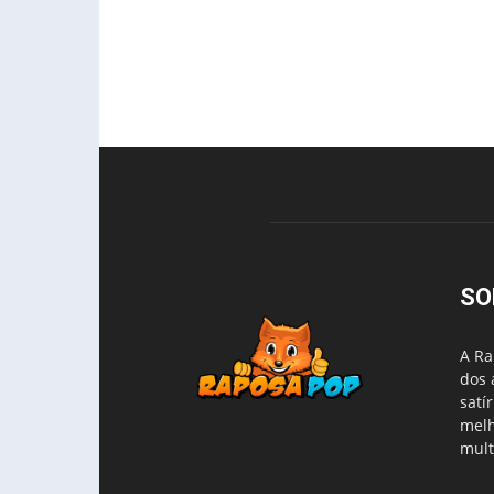
SO
A Ra
dos 
satí
melh
mult