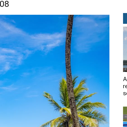
708
A
r
s