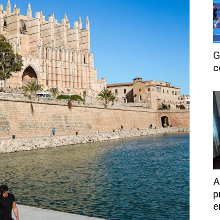
G
c
A
p
e