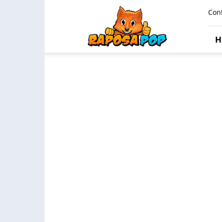
Raposa
Con
Pop
H