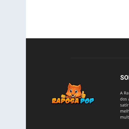
SO
A Ra
dos 
satí
melh
mult