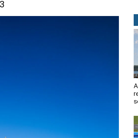
73
A
r
s