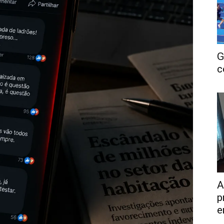
G
c
A
p
e