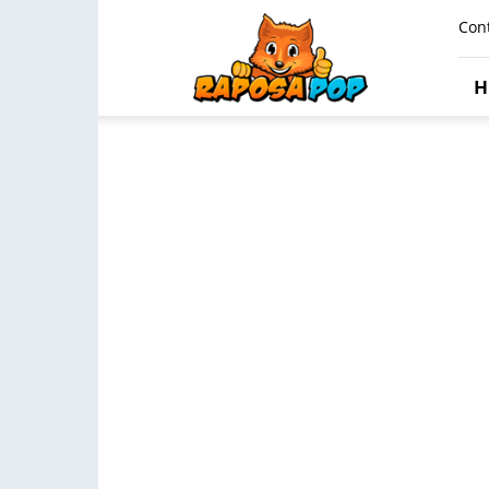
Raposa
Con
Pop
H