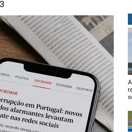
03
A
r
s