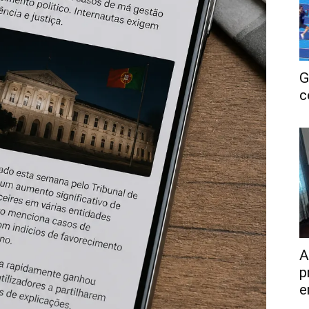
G
c
A
p
e