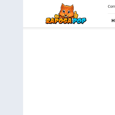
Raposa
Con
Pop
H