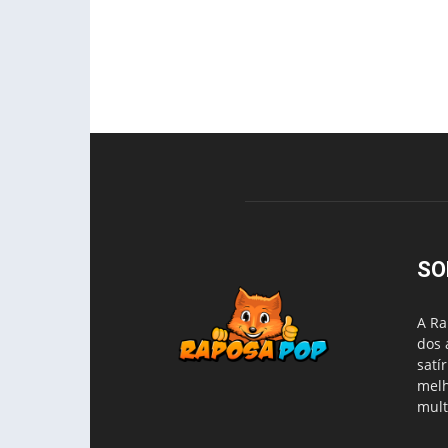
SO
A Ra
dos 
satí
melh
mult